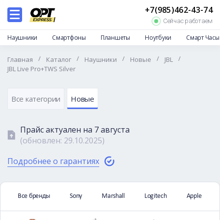
+7(985)462-43-74
Каталог
Сейчас работаем
Дропшиппинг
Наушники
Смартфоны
Планшеты
Ноутбуки
Смарт Часы
Отзывы
/
/
/
/
/
Главная
Каталог
Наушники
Новые
JBL
Доставка и оплата
JBL Live Pro+TWS Silver
Гарантии и возврат
Частые вопросы
Все категории
Новые
О нас
Прайс актуален на
7 августа
Контакты
(обновлен:
29.10.2025
)
Подробнее о гарантиях
Все бренды
Sony
Marshall
Logitech
Apple