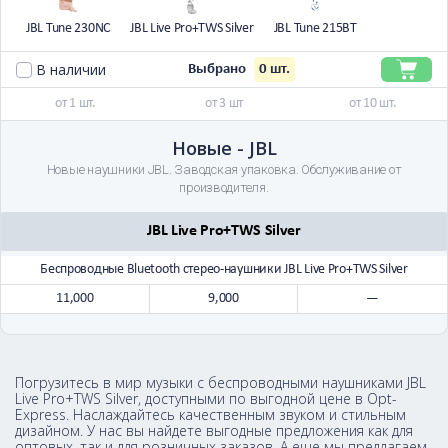
JBL Tune 230NC
JBL Live Pro+TWS Silver
JBL Tune 215BT
В наличии
0
шт.
Выбрано
от 1 шт.
от 3 шт
от 10 шт.
Новые - JBL
Новые наушники JBL. Заводская упаковка. Обслуживание от
производителя.
JBL Live Pro+TWS Silver
Беспроводные Bluetooth cтерео-наушники JBL Live Pro+TWS Silver
11,000
9,000
—
Погрузитесь в мир музыки с беспроводными наушниками JBL
Live Pro+TWS Silver, доступными по выгодной цене в Opt-
Express. Наслаждайтесь качественным звуком и стильным
дизайном. У нас вы найдете выгодные предложения как для
оптовых, так и для розничных заказов. А еще мы предлагаем