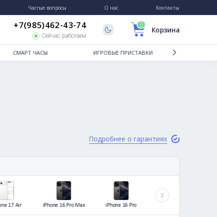
Гарантии и возврат
Частые вопросы
О нас
+7(985)462-43-74
Сейчас работаем
ТБУКИ
СМАРТ ЧАСЫ
ИГРОВЫЕ
Подробне