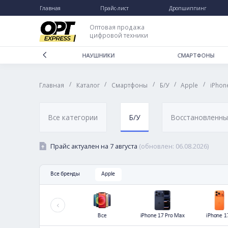
Главная
Прайс-лист
Дропшип
Каталог
Дропшиппинг
Оптовая продажа
цифровой техники
Отзывы
Доставка и оплата
ДЛЯ ДОМА
НАУШНИКИ
СМА
Гарантии и возврат
/
/
/
/
Главная
Каталог
Смартфоны
Б/У
App
Частые вопросы
О нас
Контакты
Все категории
Б/У
Восст
Прайс актуален на
7 августа
(обновлен:
06.08
Все бренды
Apple