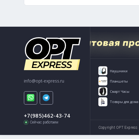
г. Москва, ул. Кожевникова 11
Пн -
Открыть на Яндекс карте
Способы связи:
+7(985)462-43-74
info@opt