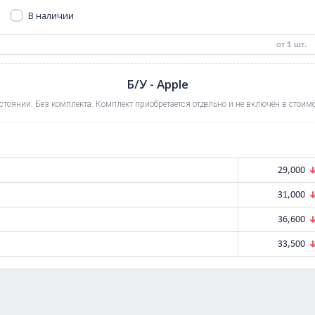
iPhone 17 Pro
iPhone 17
iPhone 16E
В наличии
0
руб.
Б/У - Apple
деальном состоянии. Без комплекта. Комплект приобретается отдельн
GB
GB
GB