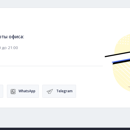
HS05 Topaz Orange оптом в Opt-Express. Мы также пред
сами в том формате, который подходит вам.
ация
фик работы офиса:
 Пт, с 10:00 до 21:00