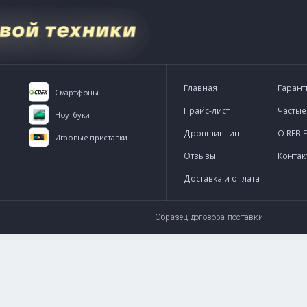
-express.ru
WhatsApp
Telegram
Главна
шники
Смартфоны
Прайс-
ншеты
Ноутбуки