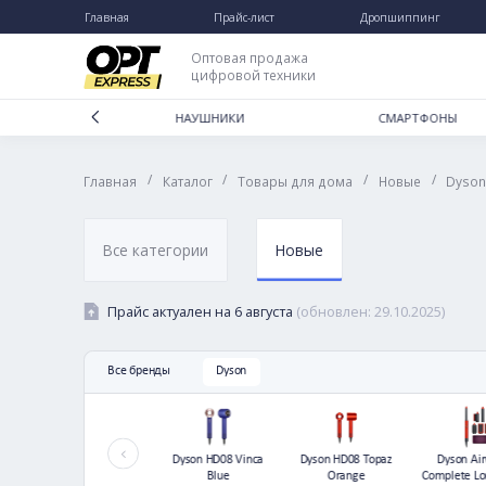
Главная
Прайс-лист
Дропшип
Каталог
Дропшиппинг
Оптовая продажа
цифровой техники
Отзывы
Доставка и оплата
ДЛЯ ДОМА
НАУШНИКИ
СМА
Гарантии и возврат
/
/
/
Главная
Каталог
Товары для дома
Новы
Частые вопросы
О нас
Контакты
Все категории
Новые
Прайс актуален на
6 августа
(обновлен:
29.10
Все бренды
Dyson