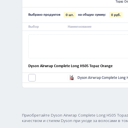
10
Dyson V8 Motorhead
Dyson HD08 Vinca
Dyson HD08 Topaz
SV10
Blue
Orange
Выбрано продуктов
на общую сумму:
0
шт.
Выбор
Наименование
Dyson Airwrap Complete Long HS05 Topaz Ora
Dyson Airwrap Com