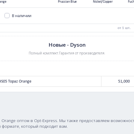
Dyson Airwrap
Dyson Cyclone V10
Dyson Airwrap
Complete Long HS05
Absolute 2022 SV27
Complete Long HS05
Com
Topaz Orange
Prussian Blue
В наличии
0
руб.
Новые - Dyson
Полный комлпект.Гарантия от произво
nge
plete Long HS05 Topaz Orange