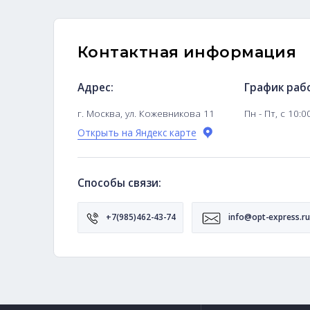
Приобретайте Dyson Airwrap Complete Long 
качеством и стилем Dyson при уходе за воло
Контактная информ
Адрес:
Гра
г. Москва, ул. Кожевникова 11
Пн -
Открыть на Яндекс карте