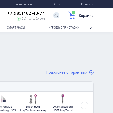
Гарантии и возврат
Частые вопросы
О нас
+7(985)462-43-74
Сейчас работаем
ТБУКИ
СМАРТ ЧАСЫ
ИГРОВЫЕ
e
Подробне