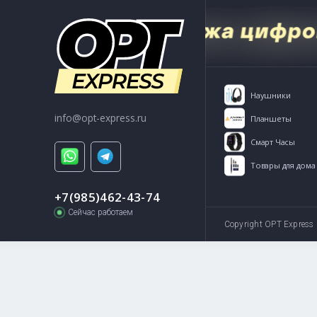
Способы связи:
+7(985)462-43-74
info@opt
Нау
info@opt-express.ru
Пла