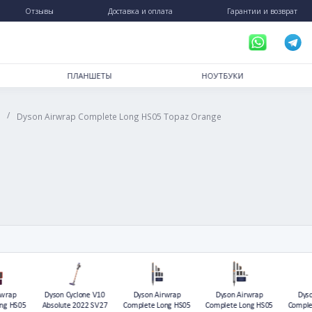
пинг
Отзывы
Доставка и оплата
РТФОНЫ
ПЛАНШЕТЫ
НОУ
/
/
е
Dyson
Dyson Airwrap Complete Long HS05 Topaz Orang
.2025
)