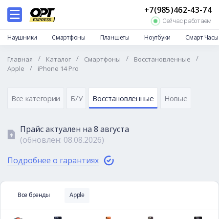
+7(985)462-43-74
Каталог
Сейчас работаем
Дропшиппинг
Наушники
Смартфоны
Планшеты
Ноутбуки
Смарт Часы
Отзывы
/
/
/
/
Главная
Каталог
Смартфоны
Восстановленные
Доставка и оплата
/
Apple
iPhone 14 Pro
Гарантии и возврат
Частые вопросы
Все категории
Б/У
Восстановленные
Новые
О нас
Прайс актуален на
8 августа
Контакты
(обновлен:
08.08.2026
)
Подробнее о гарантиях
Все бренды
Apple