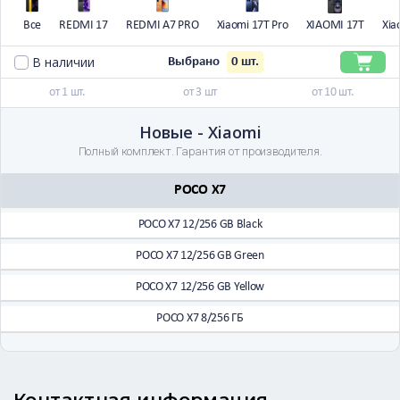
Все
REDMI 17
REDMI A7 PRO
Xiaomi 17T Pro
XIAOMI 17T
Xia
В наличии
0
шт.
Выбрано
от 1 шт.
от 3 шт
от 10 шт.
Новые - Xiaomi
Полный комплект. Гарантия от производителя.
POCO X7
POCO X7 12/256 GB Black
POCO X7 12/256 GB Green
POCO X7 12/256 GB Yellow
POCO X7 8/256 ГБ