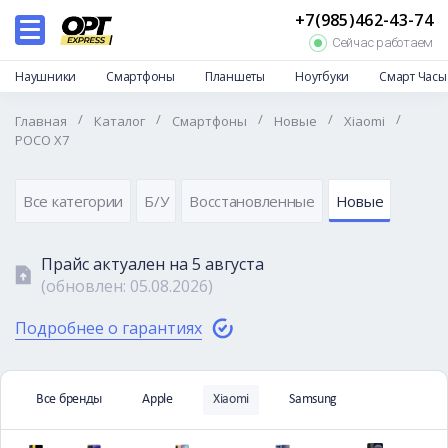
+7(985)462-43-74
Каталог
Сейчас работаем
Дропшиппинг
Наушники
Смартфоны
Планшеты
Ноутбуки
Смарт Часы
Отзывы
/
/
/
/
/
Главная
Каталог
Смартфоны
Новые
Xiaomi
Доставка и оплата
POCO X7
Гарантии и возврат
Частые вопросы
Все категории
Б/У
Восстановленные
Новые
О нас
Прайс актуален на
5 августа
Контакты
(обновлен:
05.08.2026
)
Подробнее о гарантиях
Все бренды
Apple
Xiaomi
Samsung