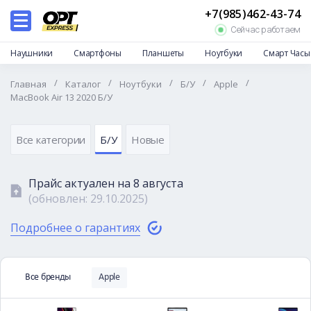
+7(985)462-43-74
Каталог
Сейчас работаем
Дропшиппинг
Наушники
Смартфоны
Планшеты
Ноутбуки
Смарт Часы
Отзывы
/
/
/
/
/
Главная
Каталог
Ноутбуки
Б/У
Apple
Доставка и оплата
MacBook Air 13 2020 Б/У
Гарантии и возврат
Частые вопросы
Все категории
Б/У
Новые
О нас
Прайс актуален на
8 августа
Контакты
(обновлен:
29.10.2025
)
Подробнее о гарантиях
Все бренды
Apple