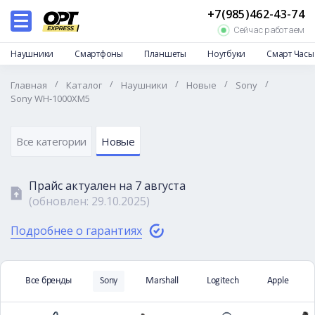
+7(985)462-43-74
Каталог
Сейчас работаем
Дропшиппинг
Наушники
Смартфоны
Планшеты
Ноутбуки
Смарт Часы
Отзывы
/
/
/
/
/
Главная
Каталог
Наушники
Новые
Sony
Доставка и оплата
Sony WH-1000XM5
Гарантии и возврат
Частые вопросы
Все категории
Новые
О нас
Прайс актуален на
7 августа
Контакты
(обновлен:
29.10.2025
)
Подробнее о гарантиях
Все бренды
Sony
Marshall
Logitech
Apple