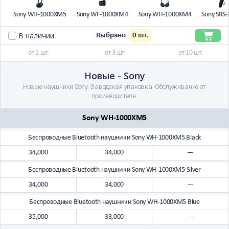
Sony WH-1000XM5
Sony WF-1000XM4
Sony WH-1000XM4
Sony SRS
В наличии
0
шт.
Выбрано
от 1 шт.
от 3 шт
от 10 шт.
Новые - Sony
Новые наушники Sony. Заводская упаковка. Обслуживание от
производителя.
Sony WH-1000XM5
Беспроводные Bluetooth наушники Sony WH-1000XM5 Black
34,000
34,000
—
Беспроводные Bluetooth наушники Sony WH-1000XM5 Silver
34,000
34,000
—
Беспроводные Bluetooth наушники Sony WH-1000XM5 Blue
35,000
33,000
—