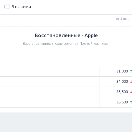
iPhone 17 Pro
iPhone XR
iPhone 16 Pro Max
В наличии
0
руб.
Восстановленные - App
Восстановленные (после ремонта). Полный
 128 GB
 256 GB
 512 GB