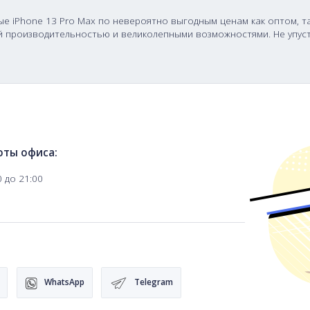
1 TB
ановленные iPhone 13 Pro Max по невероятно выгодным ц
ксимальной производительностью и великолепными возм
ация
фик работы офиса: