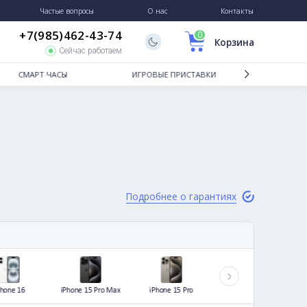
Гарантии и возврат
Частые вопросы
О нас
+7(985)462-43-74
Сейчас работаем
ТБУКИ
СМАРТ ЧАСЫ
ИГРОВЫЕ
Подробне