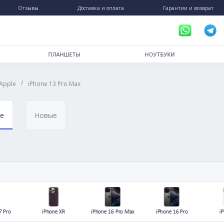
пинг
Отзывы
Доставка и оплата
РТФОНЫ
ПЛАНШЕТЫ
НОУ
/
/
ленные
Apple
iPhone 13 Pro Max
ановленные
Новые
.2026
)