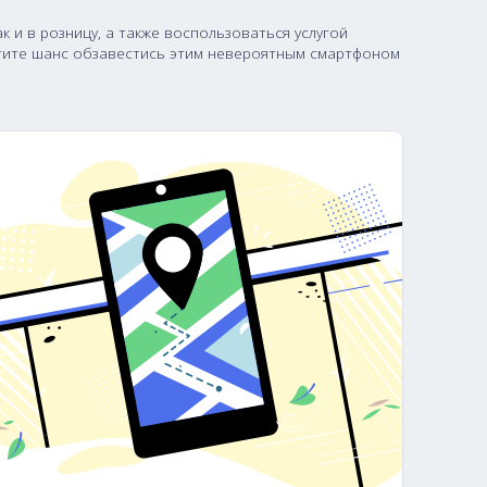
36,500
35800
енам как оптом, так и в розницу, а также воспользоват
ожностями. Не упустите шанс обзавестись этим невер