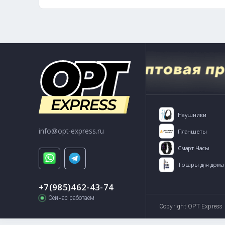
г. Москва, ул. Кожевникова 11
Пн -
Открыть на Яндекс карте
Способы связи:
+7(985)462-43-74
info@opt