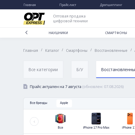
Главная
Прайс-лист
Дропшип
Каталог
Дропшиппинг
Оптовая продажа
цифровой техники
Отзывы
Доставка и оплата
ДЛЯ ДОМА
НАУШНИКИ
СМА
Гарантии и возврат
/
/
/
Главная
Каталог
Смартфоны
Восстанов
Частые вопросы
О нас
Контакты
Все категории
Б/У
Восст
Прайс актуален на
7 августа
(обновлен:
07.08
Все бренды
Apple