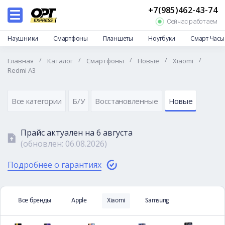
+7(985)462-43-74
Каталог
Сейчас работаем
Дропшиппинг
Наушники
Смартфоны
Планшеты
Ноутбуки
Смарт Часы
Отзывы
/
/
/
/
/
Главная
Каталог
Смартфоны
Новые
Xiaomi
Доставка и оплата
Redmi A3
Гарантии и возврат
Частые вопросы
Все категории
Б/У
Восстановленные
Новые
О нас
Прайс актуален на
6 августа
Контакты
(обновлен:
06.08.2026
)
Подробнее о гарантиях
Все бренды
Apple
Xiaomi
Samsung