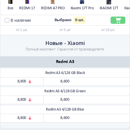
Все
REDMI 17
REDMI A7 PRO
Xiaomi 17T Pro
XIAOMI 17T
Xia
В наличии
0
шт.
Выбрано
от 1 шт.
от 3 шт
от 10 шт.
Новые - Xiaomi
Полный комплект. Гарантия от производителя.
Redmi A3
Redmi A3 4/128 GB Black
8,800
8,600
Redmi A3 4/128 GB Green
8,800
8,600
Redmi A3 4/128 GB Blue
8,800
8,600