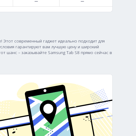
51,500
—
88,500
—
85,500
—
72,500
—
ress по выгодной цене! Этот современный гаджет идеальн
ичных заказов. Наши условия гарантируют вам лучшую це
ции. Не упустите этот шанс – заказывайте Samsung Tab 