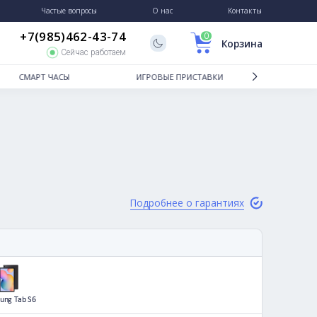
Гарантии и возврат
Частые вопросы
О нас
+7(985)462-43-74
Сейчас работаем
ТБУКИ
СМАРТ ЧАСЫ
ИГРОВЫЕ
Подробне