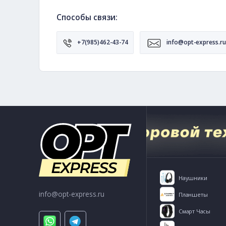
Контактная информ
Адрес:
Гра
г. Москва, ул. Кожевникова 11
Пн -
Открыть на Яндекс карте
Способы связи:
+7(985)462-43-74
info@opt