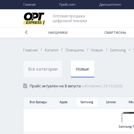
Главная
Прайс-лист
Дропшип
Каталог
Дропшиппинг
Оптовая продажа
цифровой техники
Отзывы
Доставка и оплата
ДЛЯ ДОМА
НАУШНИКИ
СМА
Гарантии и возврат
/
/
/
/
Главная
Каталог
Планшеты
Новые
S
Частые вопросы
О нас
Контакты
Все категории
Новые
Прайс актуален на
8 августа
(обновлен:
29.10
Все бренды
Apple
Samsung
Leno