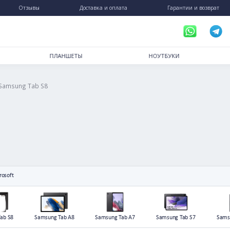
пинг
Отзывы
Доставка и оплата
РТФОНЫ
ПЛАНШЕТЫ
НОУ
/
amsung
Samsung Tab S8
.2025
)
vo
Microsoft