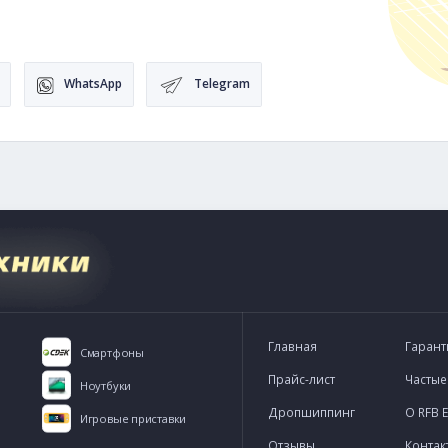
ация
фик работы офиса:
 Пт, с 10:00 до 21:00
-express.ru
WhatsApp
Telegram