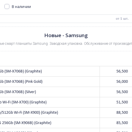
Samsung Tab S8
Samsung Tab A8
Samsung Tab A7
S
В наличии
0
руб.
Новые - Samsung
Новые смарт планшеты Samsung. Заводская упаковка. Обсл
b S8 5G 128Gb (SM-X706B) (Graphite)
 S8 5G 128Gb (SM-X706B) (Pink Gold)
 S8 5G 128Gb (SM-X706B) (Silver)