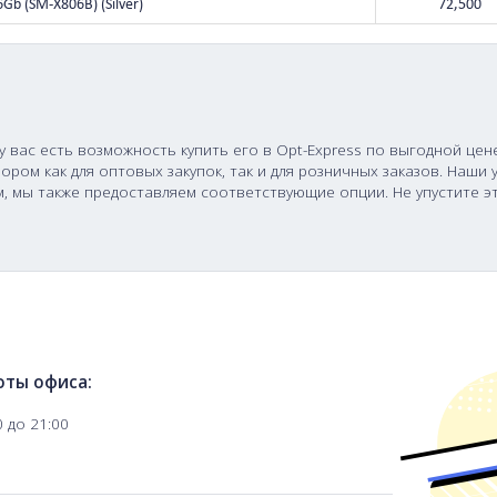
 S8 8/128Gb Wi-Fi (SM-X700) (Graphite)
 S8 Ultra 16/512Gb Wi-Fi (SM-X900) (Graphite)
 S8 Ultra 5G 256Gb (SM-X906B) (Graphite)
 S8+ 5G 256Gb (SM-X806B) (Silver)
 и теперь у вас есть возможность купить его в Opt-Exp
ичным выбором как для оптовых закупок, так и для розн
шиппингом, мы также предоставляем соответствующие оп