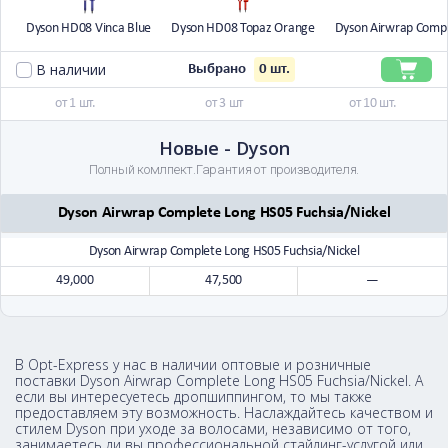
Dyson HD08 Vinca Blue
Dyson HD08 Topaz Orange
Dyson Airwrap Comp
В наличии
0
шт.
Выбрано
от 1 шт.
от 3 шт
от 10 шт.
Новые - Dyson
Полный комлпект.Гарантия от производителя.
Dyson Airwrap Complete Long HS05 Fuchsia/Nickel
Dyson Airwrap Complete Long HS05 Fuchsia/Nickel
49,000
47,500
—
В Opt-Express у нас в наличии оптовые и розничные
поставки Dyson Airwrap Complete Long HS05 Fuchsia/Nickel. А
если вы интересуетесь дропшиппингом, то мы также
предоставляем эту возможность. Наслаждайтесь качеством и
стилем Dyson при уходе за волосами, независимо от того,
занимаетесь ли вы профессиональной стайлинг-услугой или