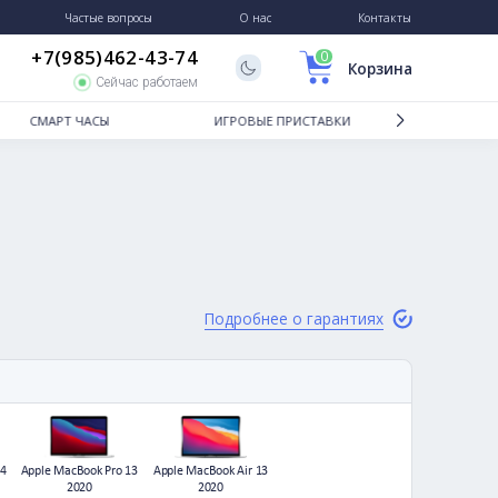
Гарантии и возврат
Частые вопросы
О нас
+7(985)462-43-74
Сейчас работаем
ТБУКИ
СМАРТ ЧАСЫ
ИГРОВЫЕ
Подробне