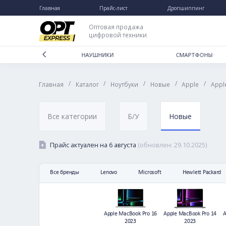
Главная
Прайс-лист
Дропшип
Каталог
Дропшиппинг
Оптовая продажа
цифровой техники
Отзывы
Доставка и оплата
ДЛЯ ДОМА
НАУШНИКИ
СМА
Гарантии и возврат
/
/
/
/
Главная
Каталог
Ноутбуки
Новые
App
Частые вопросы
О нас
Контакты
Все категории
Б/У
Новые
Прайс актуален на
6 августа
(обновлен:
29.10
Все бренды
Lenovo
Microsoft
Hew