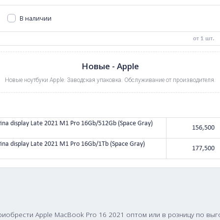
ook Pro 14
Apple MacBook Pro 13
Apple MacBook Air 13
Apple MacBook P
23
2022
2022
2021
В наличии
0
руб.
Новые - Apple
Новые ноутбуки Apple. Заводская упаковка. Обслужива
16 with Retina display Late 2021 M1 Pro 16Gb/512Gb (Space Gray)
16 with Retina display Late 2021 M1 Pro 16Gb/1Tb (Space Gray)