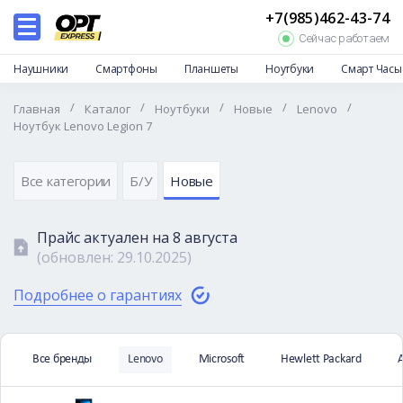
+7(985)462-43-74
Каталог
Сейчас работаем
Дропшиппинг
Наушники
Смартфоны
Планшеты
Ноутбуки
Смарт Часы
Отзывы
/
/
/
/
/
Главная
Каталог
Ноутбуки
Новые
Lenovo
Доставка и оплата
Ноутбук Lenovo Legion 7
Гарантии и возврат
Частые вопросы
Все категории
Б/У
Новые
О нас
Прайс актуален на
8 августа
Контакты
(обновлен:
29.10.2025
)
Подробнее о гарантиях
Все бренды
Lenovo
Microsoft
Hewlett Packard
A