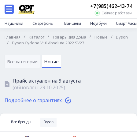
+7(985)462-43-74
Каталог
Сейчас работаем
Дропшиппинг
Наушники
Смартфоны
Планшеты
Ноутбуки
Смарт Часы
Отзывы
/
/
/
/
Главная
Каталог
Товары для дома
Новые
Dyson
Доставка и оплата
/
Dyson Cyclone V10 Absolute 2022 SV27
Гарантии и возврат
Частые вопросы
Все категории
Новые
О нас
Прайс актуален на
9 августа
Контакты
(обновлен:
29.10.2025
)
Подробнее о гарантиях
Все бренды
Dyson