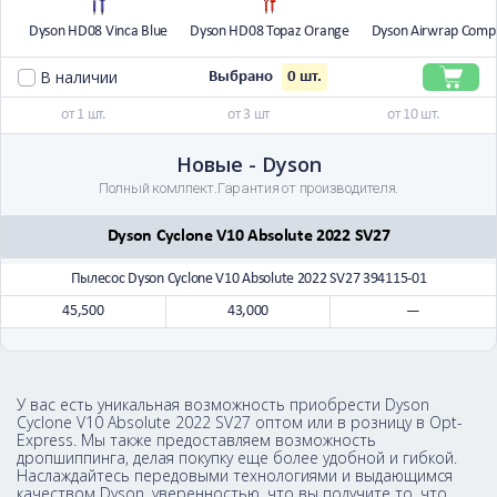
Dyson HD08 Vinca Blue
Dyson HD08 Topaz Orange
Dyson Airwrap Comp
В наличии
0
шт.
Выбрано
от 1 шт.
от 3 шт
от 10 шт.
Новые - Dyson
Полный комлпект.Гарантия от производителя.
Dyson Cyclone V10 Absolute 2022 SV27
Пылесос Dyson Cyclone V10 Absolute 2022 SV27 394115-01
45,500
43,000
—
У вас есть уникальная возможность приобрести Dyson
Cyclone V10 Absolute 2022 SV27 оптом или в розницу в Opt-
Express. Мы также предоставляем возможность
дропшиппинга, делая покупку еще более удобной и гибкой.
Наслаждайтесь передовыми технологиями и выдающимся
качеством Dyson, уверенностью, что вы получите то, что