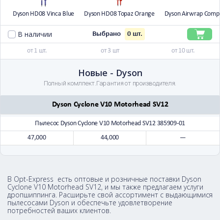
Dyson HD08 Vinca Blue
Dyson HD08 Topaz Orange
Dyson Airwrap Comp
В наличии
0
шт.
Выбрано
от 1 шт.
от 3 шт
от 10 шт.
Новые - Dyson
Полный комлпект.Гарантия от производителя.
Dyson Cyclone V10 Motorhead SV12
Пылесос Dyson Cyclone V10 Motorhead SV12 385909-01
47,000
44,000
—
В Opt-Express есть оптовые и розничные поставки Dyson
Cyclone V10 Motorhead SV12, и мы также предлагаем услуги
дропшиппинга. Расширьте свой ассортимент с выдающимися
пылесосами Dyson и обеспечьте удовлетворение
потребностей ваших клиентов.