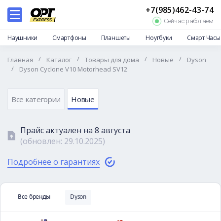
+7(985)462-43-74
Каталог
Сейчас работаем
Дропшиппинг
Наушники
Смартфоны
Планшеты
Ноутбуки
Смарт Часы
Отзывы
/
/
/
/
Главная
Каталог
Товары для дома
Новые
Dyson
Доставка и оплата
/
Dyson Cyclone V10 Motorhead SV12
Гарантии и возврат
Частые вопросы
Все категории
Новые
О нас
Прайс актуален на
8 августа
Контакты
(обновлен:
29.10.2025
)
Подробнее о гарантиях
Все бренды
Dyson